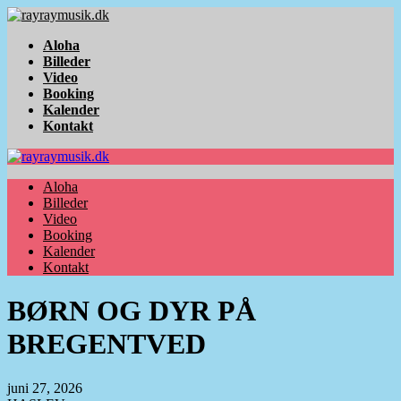
Aloha
Billeder
Video
Booking
Kalender
Kontakt
Aloha
Billeder
Video
Booking
Kalender
Kontakt
BØRN OG DYR PÅ
BREGENTVED
juni 27, 2026